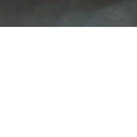
Ratinalain tiloissa toimii viisi
itsenäistä toimistoa, kolme
asianajotoimistoa ja kaksi
lakiasiaintoimistoa. Meiltä
löydät samoista tiloista
asiantuntevan osaajan
jokaiseen lakiasiaasi.
Meille on helppo tulla